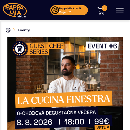
0
PappaMia kredit
Čo je to?
Eventy