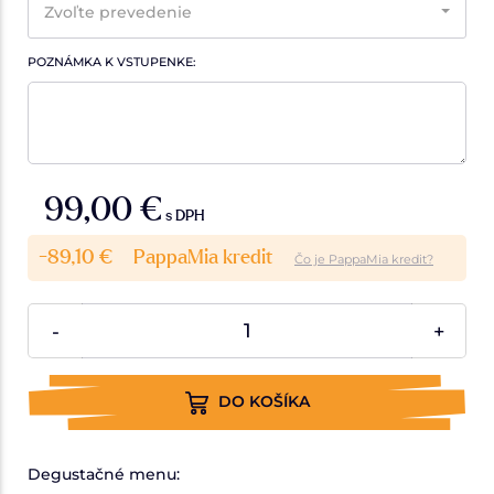
Zvoľte prevedenie
POZNÁMKA K VSTUPENKE:
99,00 €
s DPH
-89,10 €
PappaMia kredit
Čo je PappaMia kredit?
-
+
DO KOŠÍKA
Degustačné menu: