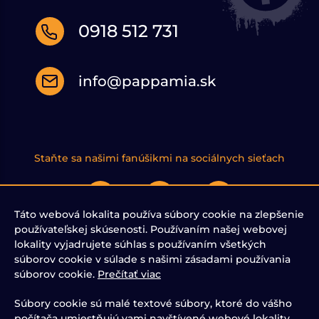
0918 512 731
info@pappamia.sk
Staňte sa našimi fanúšikmi na sociálnych sieťach
Táto webová lokalita používa súbory cookie na zlepšenie
používateľskej skúsenosti. Používaním našej webovej
lokality vyjadrujete súhlas s používaním všetkých
DOPRAVA A PLATBA
OBCHODNÉ PODMIENKY
súborov cookie v súlade s našimi zásadami používania
REKLAMAČNÝ PORIADOK
súborov cookie.
Prečítať viac
ODSTÚPIŤ OD ZMLUVY TU
KONTAKTY
Súbory cookie sú malé textové súbory, ktoré do vášho
O MNE
počítača umiestňujú vami navštívené webové lokality.