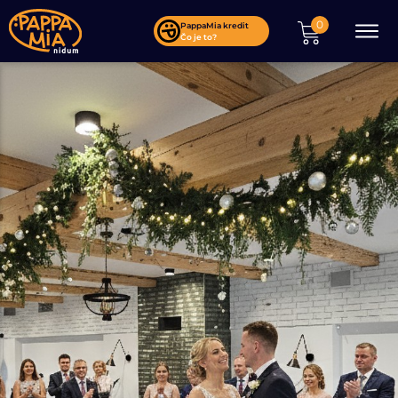
0
PappaMia kredit
Čo je to?