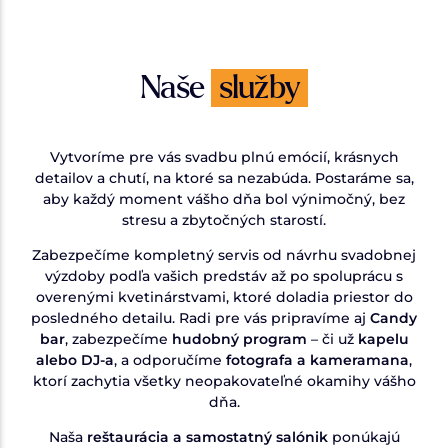
Naše
služby
Vytvoríme pre vás svadbu plnú emócií, krásnych
detailov a chutí, na ktoré sa nezabúda. Postaráme sa,
aby každý moment vášho dňa bol výnimočný, bez
stresu a zbytočných starostí.
Zabezpečíme kompletný servis od návrhu svadobnej
výzdoby podľa vašich predstáv až po spoluprácu s
overenými kvetinárstvami, ktoré doladia priestor do
posledného detailu. Radi pre vás pripravíme aj
Candy
bar
, zabezpečíme
hudobný program
– či už
kapelu
alebo DJ-a
, a odporučíme
fotografa a kameramana
,
ktorí zachytia všetky neopakovateľné okamihy vášho
dňa.
Naša
reštaurácia a samostatný salónik
ponúkajú