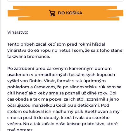
DO KOŠÍKA
Vinárstvo:
Tento príbeh začal keď som pred rokmi hľadal
vinárstva do eShopu no netušil som, že sa z toho stane
takzvaná bromance.
Po zatrúbení pred čarovným kamenným domom
usadenom v prenádherných toskánskych kopcoch
vyšiel von Robin. Vinár, farmár s tak úprimným
pohľadom a úsmevom, že po silnom stisku rúk som sa
cítil hneď ako keby sme sa poznali už dlhé roky. Bol
čas obeda a tak ma pozval za ich stôl, zoznámil s jeho
očarujúcou manželkou Ceciliou a detičkami. Pod
stolom odfukoval ich nádherný psík Beethoven a my
sme sa pustili do debaty, ktorá trvala do skorého
večera. No a tak začalo naše krásne priateľstvo, ktoré
trvá doteraz.