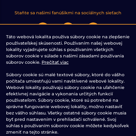
Staňte sa našimi fanúšikmi na sociálnych sieťach
Táto webová lokalita používa súbory cookie na zlepšenie
používateľskej skúsenosti. Používaním našej webovej
lokality vyjadrujete súhlas s používaním všetkých
DOPRAVA A PLATBA
OBCHODNÉ PODMIENKY
súborov cookie v súlade s našimi zásadami používania
REKLAMAČNÝ PORIADOK
súborov cookie.
Prečítať viac
ODSTÚPIŤ OD ZMLUVY TU
KONTAKTY
Súbory cookie sú malé textové súbory, ktoré do vášho
O MNE
počítača umiestňujú vami navštívené webové lokality.
OCHRANA OSOBNÝCH ÚDAJOV
Webové lokality používajú súbory cookie na uľahčenie
COOKIES
efektívnej navigácie a vykonania určitých funkcií
používateľom. Súbory cookie, ktoré sú potrebné na
správne fungovanie webovej lokality, možno nastaviť
bez vášho súhlasu. Všetky ostatné súbory cookie musia
byť pred nastavením v prehliadači schválené. Svoj
súhlas s používaním súborov cookie môžete kedykoľvek
zmeniť na tejto stránke.
Značka PappaMia je súčasťou skupiny Nidum Group.