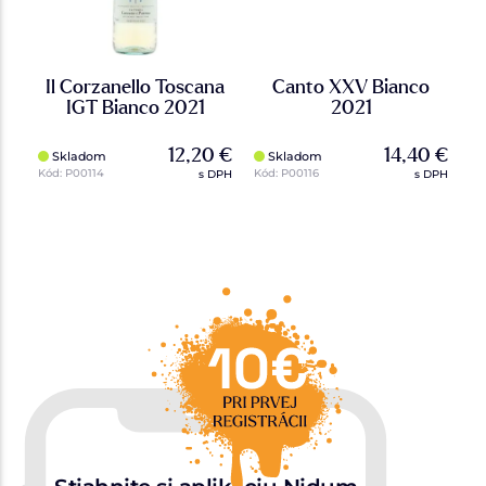
no
Il Corzanello Toscana
Canto XXV Bianco
S
IGT Bianco 2021
2021
 €
12,20 €
14,40 €
Skladom
Skladom
Kód: P00114
Kód: P00116
Kó
DPH
s DPH
s DPH