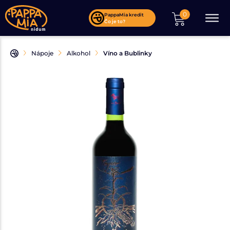
0
PappaMia kredit
Čo je to?
Nápoje
Alkohol
Víno a Bublinky