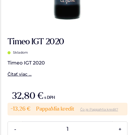
Timeo IGT 2020
Skladom
Timeo IGT 2020
Čítať viac …
32,80 €
s DPH
-13,26 €
PappaMia kredit
Čo je PappaMia kredit?
-
+