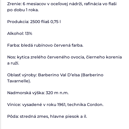
Zrenie: 6 mesiacov v oceľovej nádrži, rafinácia vo flaši
po dobu 1 roka.
Produkcia: 2500 fliaš 0,75 l
Alkohol: 13%
Farba: bledá rubínovo červená farba.
Nos: kytica zrelého červeného ovocia, čierneho korenia
a ruží.
Oblasť výroby: Barberino Val D’elsa (Barberino
Tavarnelle).
Nadmorská výška: 320 m n.m.
Vinice: vysadené v roku 1961, technika Cordon.
Pôda: stredná zmes, hlavne piesok a íl.