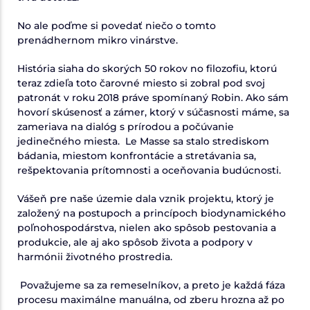
No ale poďme si povedať niečo o tomto
prenádhernom mikro vinárstve.
História siaha do skorých 50 rokov no filozofiu, ktorú
teraz zdieľa toto čarovné miesto si zobral pod svoj
patronát v roku 2018 práve spomínaný Robin. Ako sám
hovorí skúsenosť a zámer, ktorý v súčasnosti máme, sa
zameriava na dialóg s prírodou a počúvanie
jedinečného miesta. Le Masse sa stalo strediskom
bádania, miestom konfrontácie a stretávania sa,
rešpektovania prítomnosti a oceňovania budúcnosti.
Vášeň pre naše územie dala vznik projektu, ktorý je
založený na postupoch a princípoch biodynamického
poľnohospodárstva, nielen ako spôsob pestovania a
produkcie, ale aj ako spôsob života a podpory v
harmónii životného prostredia.
Považujeme sa za remeselníkov, a preto je každá fáza
procesu maximálne manuálna, od zberu hrozna až po